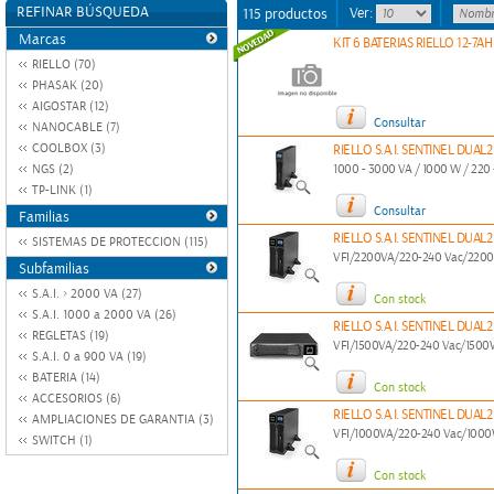
REFINAR BÚSQUEDA
Ver:
115 productos
Marcas
KIT 6 BATERIAS RIELLO 12-7AH
RIELLO (70)
PHASAK (20)
AIGOSTAR (12)
Consultar
NANOCABLE (7)
COOLBOX (3)
RIELLO S.A.I. SENTINEL DUAL
NGS (2)
1000 - 3000 VA / 1000 W / 220 
TP-LINK (1)
Consultar
Familias
RIELLO S.A.I. SENTINEL DUAL
SISTEMAS DE PROTECCION (115)
VFI/2200VA/220-240 Vac/220
Subfamilias
S.A.I. > 2000 VA (27)
Con stock
S.A.I. 1000 a 2000 VA (26)
RIELLO S.A.I. SENTINEL DUAL
REGLETAS (19)
VFI/1500VA/220-240 Vac/1500
S.A.I. 0 a 900 VA (19)
BATERIA (14)
Con stock
ACCESORIOS (6)
RIELLO S.A.I. SENTINEL DUAL
AMPLIACIONES DE GARANTIA (3)
VFI/1000VA/220-240 Vac/100
SWITCH (1)
Con stock