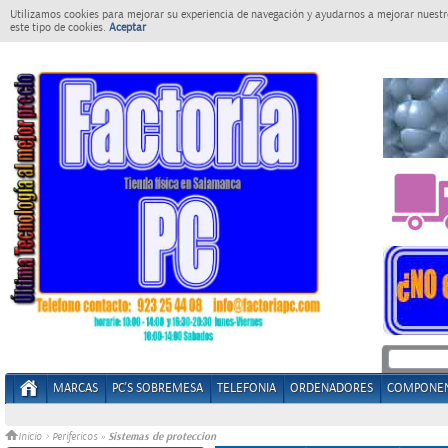
Utilizamos cookies para mejorar su experiencia de navegación y ayudarnos a mejorar nuestro
este tipo de cookies.
Aceptar
MARCAS
PC'S SOBREMESA
TELEFONIA
ORDENADORES
COMPONE
Sistemas de proteccion
Inicio
>
Perifericos
»