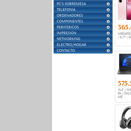
PC'S SOBREMESA
TELEFONIA
ORDENADORES
COMPONENTES
365
PERIFERICOS
IMPRESION
MEDIATEK
/ 6,77" /
NETWORKING
ELECTRO/HOGAR
CONTACTO
575
15,6" / I
R4 / 256
ME