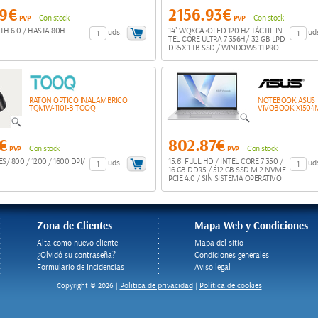
49€
2156.93€
PVP
Con stock
PVP
Con stock
H 6.0 / HASTA 80H
14" WQXGA+OLED 120 HZ TÁCTIL IN
uds.
ud
TEL CORE ULTRA 7 356H/ 32 GB LPD
DR5X 1 TB SSD / WINDOWS 11 PRO
RATON OPTICO INALAMBRICO
NOTEBOOK ASUS
TQMW-1101-B TOOQ
VIVOBOOK X1504
5€
802.87€
PVP
Con stock
PVP
Con stock
/ 800 / 1200 / 1600 DPI/
15.6" FULL HD / INTEL CORE 7 350 /
uds.
ud
16 GB DDR5 / 512 GB SSD M.2 NVME
PCIE 4.0 / SIN SISTEMA OPERATIVO
Zona de Clientes
Mapa Web y Condiciones
Alta como nuevo cliente
Mapa del sitio
¿Olvidó su contraseña?
Condiciones generales
Formulario de Incidencias
Aviso legal
Politica de privacidad
Política de cookies
Copyright © 2026 |
|