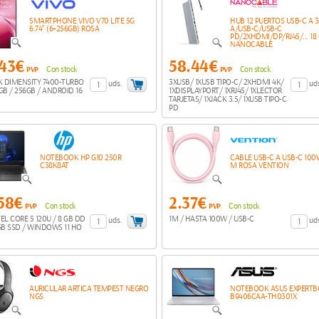
SMARTPHONE VIVO V70 LITE 5G
HUB 12 PUERTOS USB-C A 
6.74" (6+256GB) ROSA
A/USB-C/USB-C
PD/2XHDMI/DP/RJ45/... 18
NANOCABLE
.43€
58.44€
PVP
Con stock
PVP
Con stock
 DIMENSITY 7400-TURBO
3XUSB/ 1XUSB TIPO-C/ 2XHDMI 4K/
uds.
ud
 6GB / 256GB / ANDROID 16
1XDISPLAYPORT/ 1XRJ45/ 1XLECTOR
TARJETAS/ 1XJACK 3.5/ 1XUSB TIPO-C
PD
NOTEBOOK HP G10 250R
CABLE USB-C A USB-C 100W
C38K8AT
M ROSA VENTION
.58€
2.37€
PVP
Con stock
PVP
Con stock
NTEL CORE 5 120U / 8 GB DD
1M / HASTA 100W / USB-C
uds.
ud
 GB SSD / WINDOWS 11 HO
AURICULAR ARTICA TEMPEST NEGRO
NOTEBOOK ASUS EXPERTB
NGS
B9406CAA-TH0301X