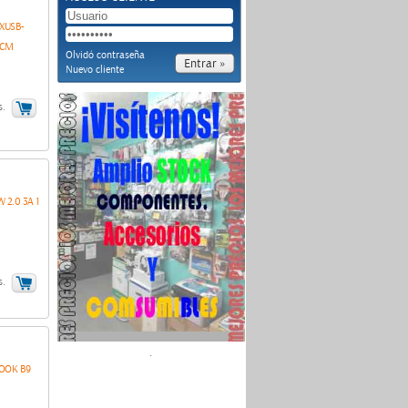
3XUSB-
 CM
Olvidó contraseña
Nuevo cliente
s.
 2.0 3A 1
s.
.
OOK B9