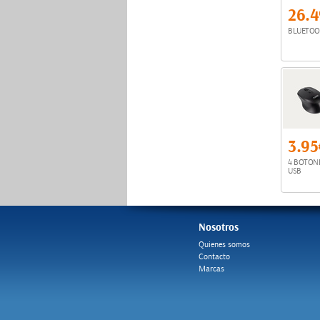
26.
BLUETOOT
3.9
4 BOTONES
USB
Nosotros
Quienes somos
Contacto
Marcas