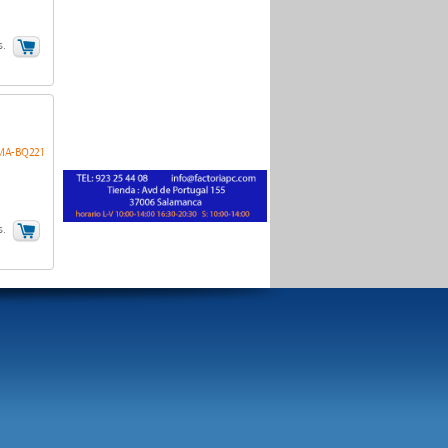
s.
MA-BQ221
s.