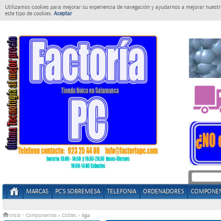
Utilizamos cookies para mejorar su experiencia de navegación y ayudarnos a mejorar nuestro
este tipo de cookies.
Aceptar
MARCAS
PC'S SOBREMESA
TELEFONIA
ORDENADORES
COMPONE
Vga
Inicio
>
Componentes
»
Cables
»