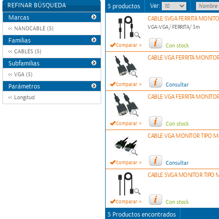
REFINAR BÚSQUEDA
Ver:
5 productos
Marcas
CABLE SVGA FERRITA MONIT
VGA-VGA/ FERRITA/ 3m
NANOCABLE (5)
Familias
»
Comparar
Con stock
CABLES (5)
CABLE VGA FERRITA MONITO
Subfamilias
VGA (5)
»
Comparar
Consultar
Parámetros
CABLE VGA FERRITA MONITO
Longitud
»
Comparar
Con stock
CABLE VGA MONITOR TIPO 
»
Comparar
Consultar
CABLE SVGA MONITOR TIPO 
»
Comparar
Con stock
5 Productos encontrados