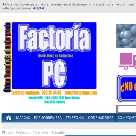
Utilizamos cookies para mejorar su experiencia de navegación y ayudarnos a mejorar nuestro
este tipo de cookies.
Aceptar
MARCAS
PC'S SOBREMESA
TELEFONIA
ORDENADORES
COMPONE
T. sonido
Inicio
>
Perifericos
»
Multimedia
»