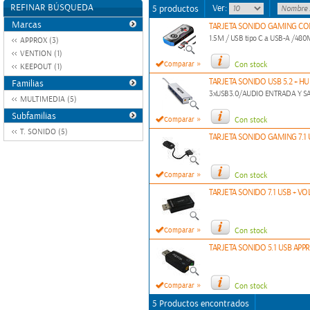
REFINAR BÚSQUEDA
Ver:
5 productos
Marcas
TARJETA SONIDO GAMING CON
1.5M / USB tipo C a USB-A /48
APPROX (3)
VENTION (1)
»
Comparar
Con stock
KEEPOUT (1)
TARJETA SONIDO USB 5.2 + HU
Familias
3xUSB3.0/AUDIO ENTRADA Y S
MULTIMEDIA (5)
Subfamilias
»
Comparar
Con stock
T. SONIDO (5)
TARJETA SONIDO GAMING 7.1
»
Comparar
Con stock
TARJETA SONIDO 7.1 USB + 
»
Comparar
Con stock
TARJETA SONIDO 5.1 USB APP
»
Comparar
Con stock
5 Productos encontrados