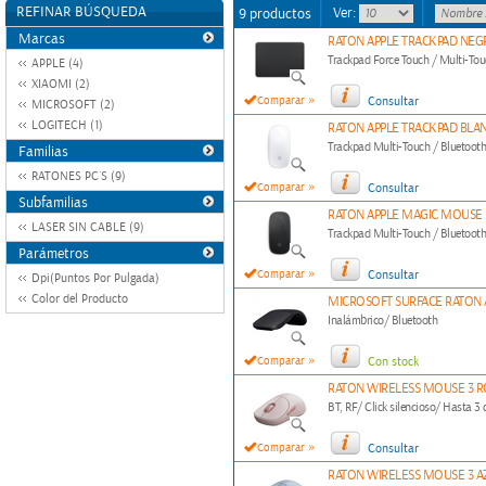
REFINAR BÚSQUEDA
Ver:
9 productos
Marcas
RATON APPLE TRACKPAD NEG
Trackpad Force Touch / Multi-To
APPLE (4)
XIAOMI (2)
»
Comparar
Consultar
MICROSOFT (2)
LOGITECH (1)
RATON APPLE TRACKPAD BLA
Trackpad Multi-Touch / Bluetoot
Familias
RATONES PC´S (9)
»
Comparar
Consultar
Subfamilias
RATON APPLE MAGIC MOUSE
LASER SIN CABLE (9)
Trackpad Multi-Touch / Bluetoot
Parámetros
»
Comparar
Consultar
Dpi(Puntos Por Pulgada)
Color del Producto
MICROSOFT SURFACE RATON
Inalámbrico/ Bluetooth
»
Comparar
Con stock
RATON WIRELESS MOUSE 3 R
BT, RF/ Click silencioso/ Hasta 3
»
Comparar
Consultar
RATON WIRELESS MOUSE 3 A