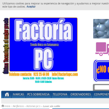
Utilizamos cookies para mejorar su experiencia de navegación y ayudarnos a mejorar nuestro
este tipo de cookies.
Aceptar
MARCAS
PC'S SOBREMESA
TELEFONIA
ORDENADORES
COMPONE
Laser sin cable
Inicio
>
Perifericos
»
Ratones pc´s
»