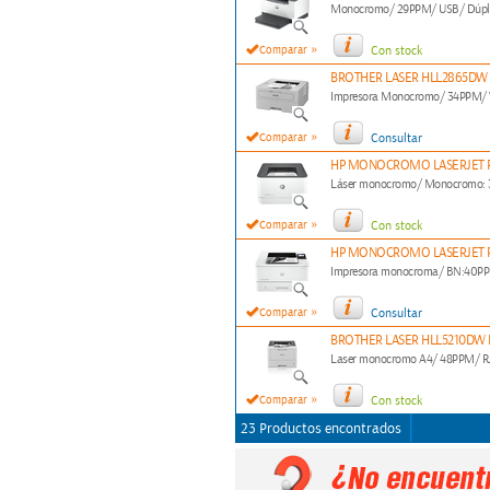
Monocromo/ 29PPM/ USB/ Dúpl
»
Comparar
Con stock
BROTHER LASER HLL2865DW
Impresora Monocromo/ 34PPM/ 
»
Comparar
Consultar
HP MONOCROMO LASERJET P
Láser monocromo/ Monocromo: 3
»
Comparar
Con stock
HP MONOCROMO LASERJET P
Impresora monocroma/ BN:40PPM
»
Comparar
Consultar
BROTHER LASER HLL5210DW
Laser monocromo A4/ 48PPM/ RJ
»
Comparar
Con stock
23 Productos encontrados