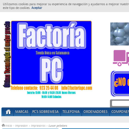
Utilizamos cookies para mejorar su experiencia de navegación y ayudarnos a mejorar nuestro
este tipo de cookies.
Aceptar
MARCAS
PC'S SOBREMESA
TELEFONIA
ORDENADORES
COMPONE
Laser printers
Inicio
>
Impresion
»
Impresoras
»