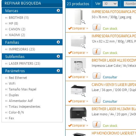
REFINAR BÚSQUEDA
Ver:
23 productos
Marcas
IMPRESORA FOTOGRAFICA PO
50 x 76 mm / 308g / jpeg, png
BROTHER (11)
HP (8)
»
Comparar
Con stock
CANON (2)
XIAOMI (2)
IMPRESORA FOTOGRAFICA PO
124 x 82 x 22 mm / 180g / JPEG, 
Familias
IMPRESORAS (23)
»
Comparar
Con stock
Subfamilias
BROTHER LASER HLL9310CD
LASER PRINTERS (23)
Impresora Láser Color/ A4/Veloci
Parámetros
»
Comparar
Consultar
Red Ethernet
WiFi
CANON i-SENSYS LASER LBP2
Tamaño Max Papel
Láser / 36 ppm / 1200 DPI / Dúple
Duplex
»
Alimentador Adf
Comparar
Consultar
Tintas Independientes
BROTHER LASER HL1240W B
Color-B/N
Láser mono / A4 / 20 ppm / 2400
Fax
»
Comparar
Con stock
HP MONOCROMO LASERJET 