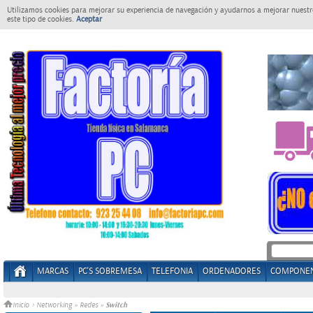
Utilizamos cookies para mejorar su experiencia de navegación y ayudarnos a mejorar nuestro
este tipo de cookies.
Aceptar
MARCAS
PC'S SOBREMESA
TELEFONIA
ORDENADORES
COMPONE
Switch
Inicio
>
Networking
»
Redes
»