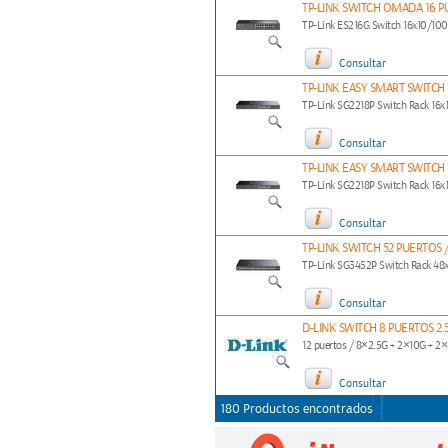
TP-LINK SWITCH OMADA 16 PU
TP-Link ES216G Switch 16x10/1
Consultar
TP-LINK EASY SMART SWITCH 1
TP-Link SG2218P Switch Rack 1
Consultar
TP-LINK EASY SMART SWITCH 1
TP-Link SG2218P Switch Rack 1
Consultar
TP-LINK SWITCH 52 PUERTOS /
TP-Link SG3452P Switch Rack 4
Consultar
D-LINK SWITCH 8 PUERTOS 2.5G 
12 puertos / 8×2.5G + 2×10G + 2×
Consultar
180 Productos encontrados