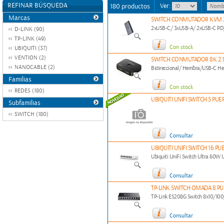
REFINAR BÚSQUEDA
Ver:
180 productos
Marcas
SWITCH CONMUTADOR KVM 2
2xUSB-C/ 3xUSB-A/ 2xUSB-C P
D-LINK (90)
TP-LINK (49)
Con stock
UBIQUITI (37)
VENTION (2)
SWITCH CONMUTADOR 8K 2.1 
NANOCABLE (2)
Bidireccional/ Hembra/USB-C 
Familias
Con stock
REDES (180)
UBIQUITI UNIFI SWITCH 5 PUE
Subfamilias
SWITCH (180)
Consultar
UBIQUITI UNIFI SWITCH 16 P
Ubiquiti UniFi Switch Ultra 6
Consultar
TP-LINK SWITCH OMADA 8 PU
TP-Link ES208G Switch 8x10/1
Consultar